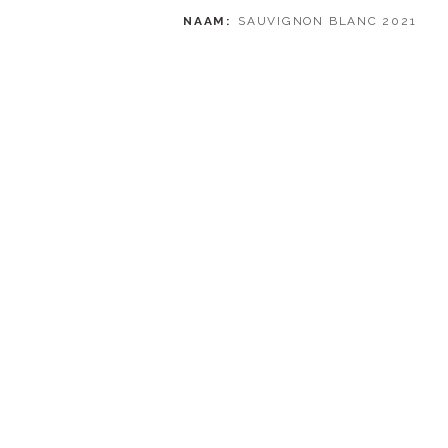
NAAM
SAUVIGNON BLANC 2021
WIJNHUIS
DEUX FRERES
REGIO
STELLENBOSCH
PRIJS
€ 16,50
VAN
€ 19,50
VOOR
TOEVOEGEN
BLIJF OP DE HOOGTE!
Als eerste alles weten over onze aanbiedingen en events