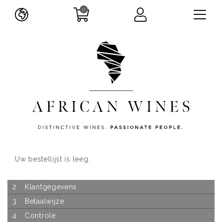
0
Uw bestellijst is leeg.
2
Klantgegevens
3
Betaalwijze
4
Controle